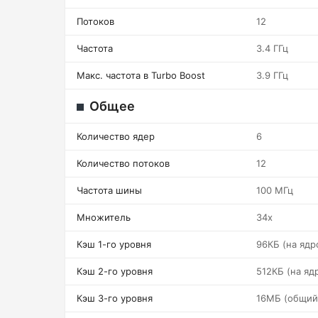
Потоков
12
Частота
3.4 ГГц
Макс. частота в Turbo Boost
3.9 ГГц
Общее
Количество ядер
6
Количество потоков
12
Частота шины
100 МГц
Множитель
34x
Кэш 1-го уровня
96КБ (на ядр
Кэш 2-го уровня
512КБ (на яд
Кэш 3-го уровня
16МБ (общий