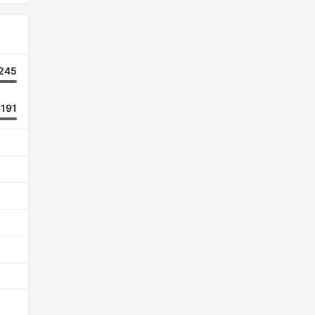
245
3191