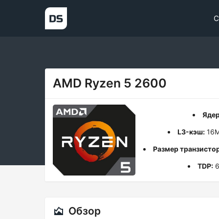
С
AMD Ryzen 5 2600
Ядер
L3-кэш:
16М
Размер транзистор
TDP:
6
Обзор