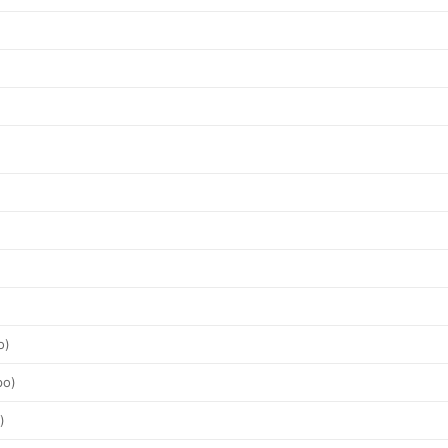
о)
ро)
)