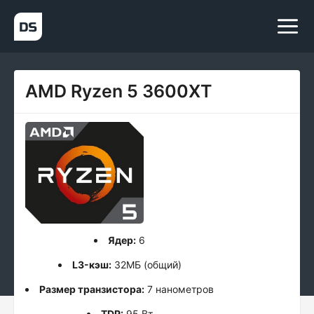
AMD Ryzen 5 3600XT
Ядер:
6
L3-кэш:
32МБ (общий)
Размер транзистора:
7 нанометров
TDP:
95 Вт