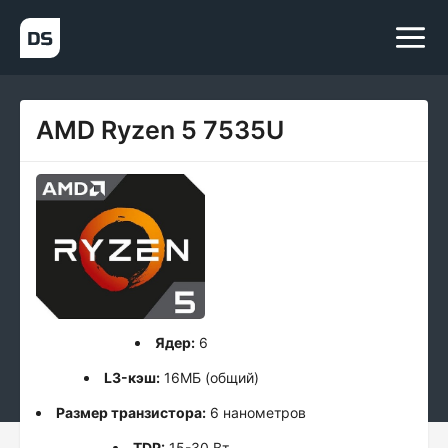
AMD Ryzen 5 7535U
Ядер:
6
L3-кэш:
16МБ (общий)
Размер транзистора:
6 нанометров
TDP:
15-30 Вт