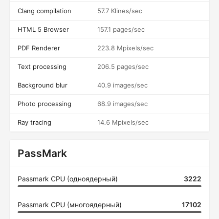
Clang compilation
57.7 Klines/sec
HTML 5 Browser
157.1 pages/sec
PDF Renderer
223.8 Mpixels/sec
Text processing
206.5 pages/sec
Background blur
40.9 images/sec
Photo processing
68.9 images/sec
Ray tracing
14.6 Mpixels/sec
PassMark
Passmark CPU (одноядерный)
3222
Passmark CPU (многоядерный)
17102