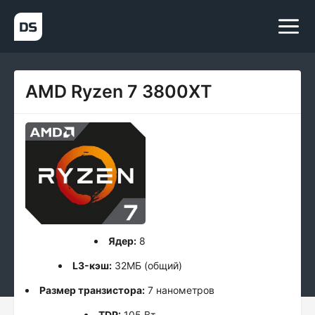
AMD Ryzen 7 3800XT
Ядер:
8
L3-кэш:
32МБ (общий)
Размер транзистора:
7 нанометров
TDP:
105 Вт