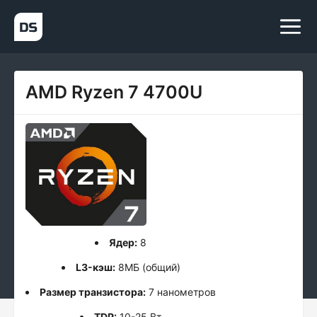
AMD Ryzen 7 4700U
Ядер:
8
L3-кэш:
8МБ (общий)
Размер транзистора:
7 нанометров
TDP:
10-25 Вт