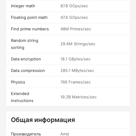
Integer math
87.8 GOps/sec
Floating point math
47.6 GOps/sec
Find prime numbers
48M Primes/sec
Random string
29.6M Strings/sec
sorting
Data encryption
18.1 GBytes/sec
Data compression
285.1 MBytes/sec
Physics
766 Frames/sec
Extended
19.2B Matrices/sec
instructions
Общая информация
Производитель
Amd