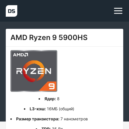
AMD Ryzen 9 5900HS
Ядер:
8
L3-кэш:
16МБ (общий)
Размер транзистора:
7 нанометров
TDP:
35 Вт