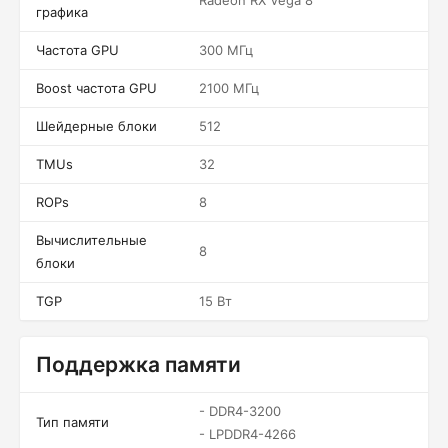
Radeon RX Vega 8
графика
Частота GPU
300 МГц
Boost частота GPU
2100 МГц
Шейдерные блоки
512
TMUs
32
ROPs
8
Вычислительные
8
блоки
TGP
15 Вт
Поддержка памяти
- DDR4-3200
Тип памяти
- LPDDR4-4266