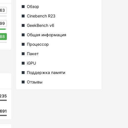
Обзор
63
Cinebench R23
99
GeekBench v6
Общая информация
88
Процессор
Пакет
iGPU
Поддержка памяти
Отзывы
235
691