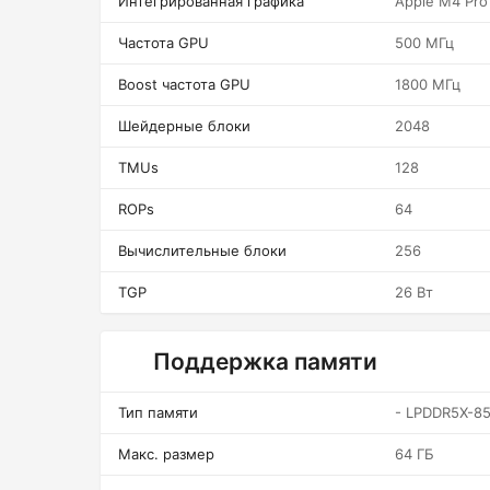
Интегрированная графика
Apple M4 Pro
Частота GPU
500 МГц
Boost частота GPU
1800 МГц
Шейдерные блоки
2048
TMUs
128
ROPs
64
Вычислительные блоки
256
TGP
26 Вт
Поддержка памяти
Тип памяти
- LPDDR5X-8
Макс. размер
64 ГБ