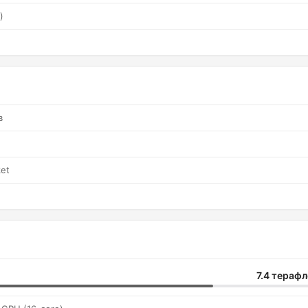
)
в
et
7.4 тераф