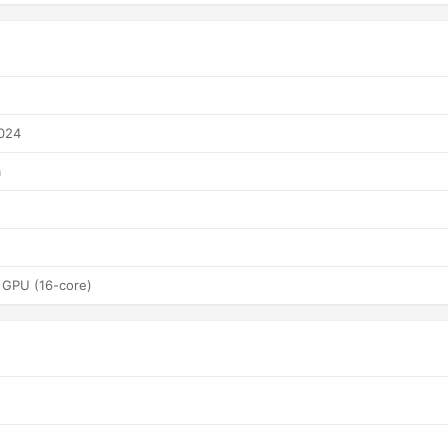
024
а
 GPU (16-core)