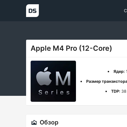
С
Apple M4 Pro (12-Core)
Ядер:
Размер транзистора
TDP:
38
Обзор