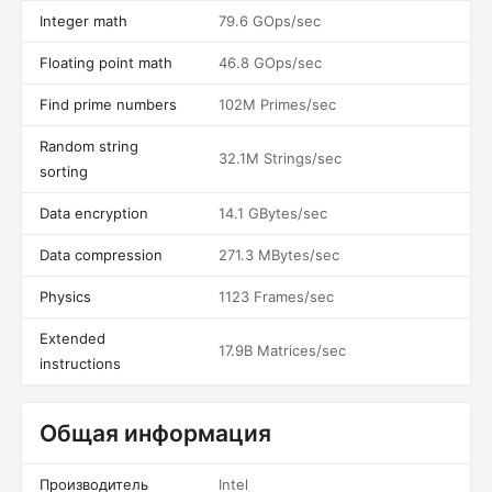
Integer math
79.6 GOps/sec
Floating point math
46.8 GOps/sec
Find prime numbers
102M Primes/sec
Random string
32.1M Strings/sec
sorting
Data encryption
14.1 GBytes/sec
Data compression
271.3 MBytes/sec
Physics
1123 Frames/sec
Extended
17.9B Matrices/sec
instructions
Общая информация
Производитель
Intel