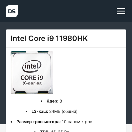
Intel Core i9 11980HK
Ядер:
8
L3-кэш:
24МБ (общий)
Размер транзистора:
10 нанометров
TDP:
45-65 Вт