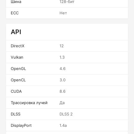
Шина
128-бит
ECC
Нет
API
DirectX
12
Vulkan
1.3
OpenGL
4.6
OpenCL
3.0
CUDA
8.6
Трассировка лучей
Да
DLSS
DLSS 2
DisplayPort
1.4a