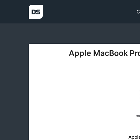
С
Apple MacBook Pro
Appl