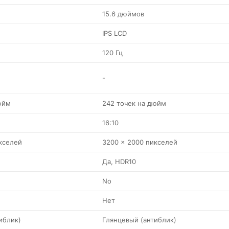
15.6 дюймов
IPS LCD
120 Гц
-
юйм
242 точек на дюйм
16:10
кселей
3200 x 2000 пикселей
Да, HDR10
No
Нет
иблик)
Глянцевый (антиблик)