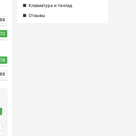
Клавиатура и тачпад
Отзывы
68
72
78
66