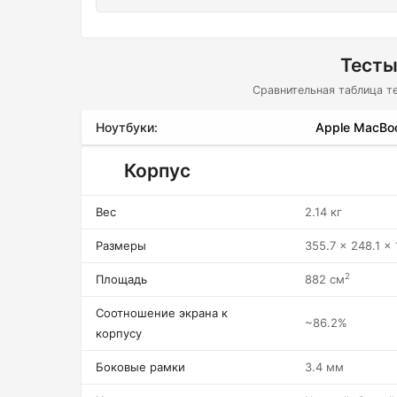
Тесты
Сравнительная таблица т
Ноутбуки:
Apple MacBoo
Корпус
Вес
2.14 кг
Размеры
355.7 x 248.1 x
2
Площадь
882 см
Соотношение экрана к
~86.2%
корпусу
Боковые рамки
3.4 мм