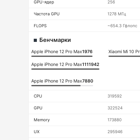
GPU-ядер
256
Частота GPU
1278 МГц
FLOPS
~654.3 Гфлопс
Бенчмарки
Apple iPhone 12 Pro Max
1976
Xiaomi Mi 10 P
Apple iPhone 12 Pro Max
1111942
Apple iPhone 12 Pro Max
7880
CPU
319592
GPU
322524
Memory
173880
UX
295946