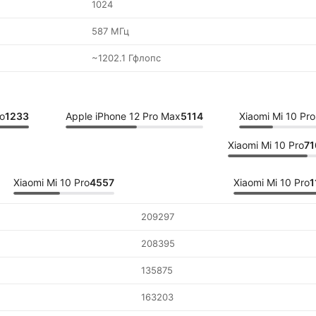
1024
587 МГц
~1202.1 Гфлопс
ro
1233
Apple iPhone 12 Pro Max
5114
Xiaomi Mi 10 Pro
Xiaomi Mi 10 Pro
71
Xiaomi Mi 10 Pro
4557
Xiaomi Mi 10 Pro
1
209297
208395
135875
163203