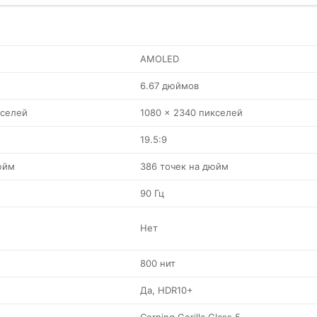
AMOLED
6.67 дюймов
кселей
1080 x 2340 пикселей
19.5:9
юйм
386 точек на дюйм
90 Гц
Нет
800 нит
Да, HDR10+