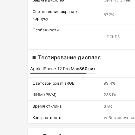
Защита дисплея
Ceramic Shield
Соотношение экрана к
87.7%
корпусу
Особенности
- DCI-P3
Тестирование дисплея
Apple iPhone 12 Pro Max
860 нит
Цветовой охват sRGB
99.4%
ШИМ (PWM)
238 Гц
Время отклика
8 мс
Контрастность
∞ Бесконечная