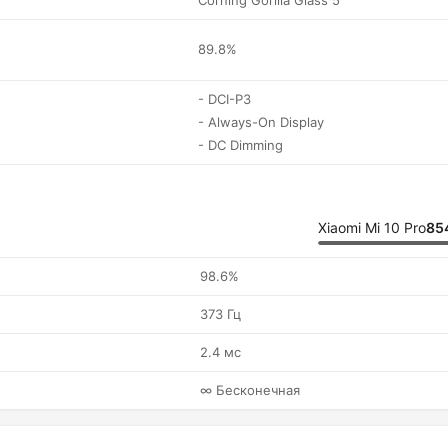
Corning Gorilla Glass 5
89.8%
- DCI-P3
- Always-On Display
- DC Dimming
Xiaomi Mi 10 Pro
85
98.6%
373 Гц
2.4 мс
∞ Бесконечная