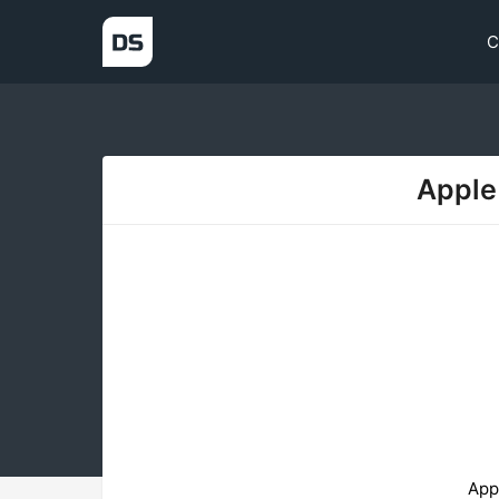
С
Apple
App