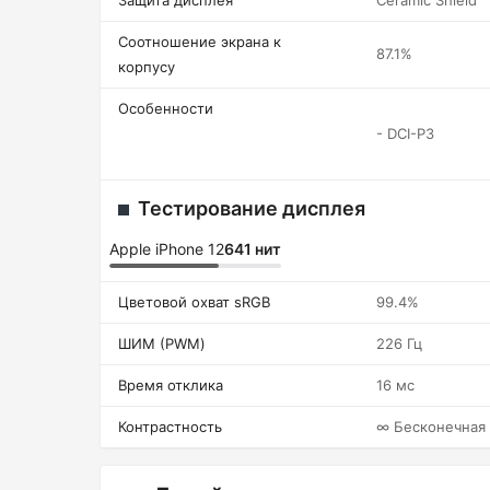
Защита дисплея
Ceramic Shield
Соотношение экрана к
87.1%
корпусу
Особенности
- DCI-P3
Тестирование дисплея
Apple iPhone 12
641 нит
Цветовой охват sRGB
99.4%
ШИМ (PWM)
226 Гц
Время отклика
16 мс
Контрастность
∞ Бесконечная