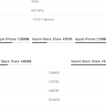
1024
670 МГц
~1372.1 Гфлопс
ple iPhone 12
5008
Xiaomi Black Shark 4
3731
Apple iPhone 12
109
 Black Shark 4
4294
Xiaomi Black Shark 4
1
218905
213774
148795
203633