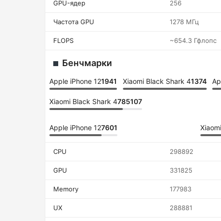
GPU-ядер
256
Частота GPU
1278 МГц
FLOPS
~654.3 Гфлопс
Бенчмарки
Apple iPhone 12
1941
Xiaomi Black Shark 4
1374
Ap
Xiaomi Black Shark 4
785107
Apple iPhone 12
7601
Xiaomi
CPU
298892
GPU
331825
Memory
177983
UX
288881