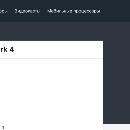
оры
Видеокарты
Мобильные процессоры
rk 4
 4