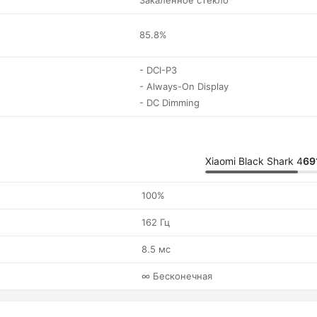
Закаленное стекло
85.8%
- DCI-P3
- Always-On Display
- DC Dimming
Xiaomi Black Shark 4
69
100%
162 Гц
8.5 мс
∞ Бесконечная