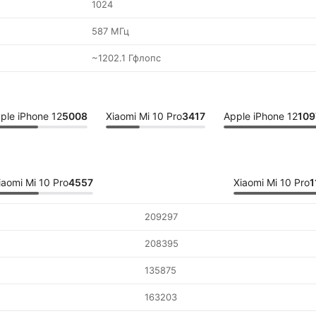
1024
587 МГц
~1202.1 Гфлопс
ple iPhone 12
5008
Xiaomi Mi 10 Pro
3417
Apple iPhone 12
109
iaomi Mi 10 Pro
4557
Xiaomi Mi 10 Pro
1
209297
208395
135875
163203