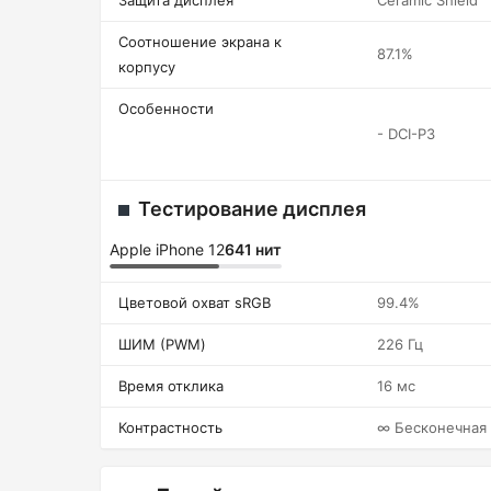
Защита дисплея
Ceramic Shield
Соотношение экрана к
87.1%
корпусу
Особенности
- DCI-P3
Тестирование дисплея
Apple iPhone 12
641 нит
Цветовой охват sRGB
99.4%
ШИМ (PWM)
226 Гц
Время отклика
16 мс
Контрастность
∞ Бесконечная