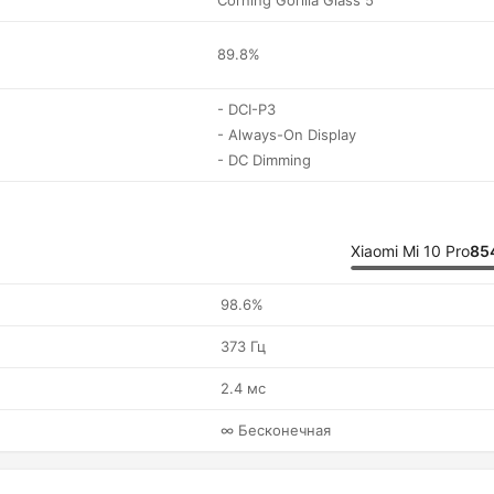
Corning Gorilla Glass 5
89.8%
- DCI-P3
- Always-On Display
- DC Dimming
Xiaomi Mi 10 Pro
85
98.6%
373 Гц
2.4 мс
∞ Бесконечная