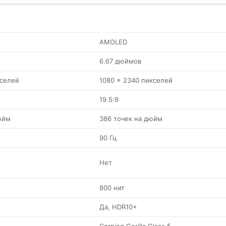
AMOLED
6.67 дюймов
кселей
1080 x 2340 пикселей
19.5:9
юйм
386 точек на дюйм
90 Гц
Нет
800 нит
Да, HDR10+