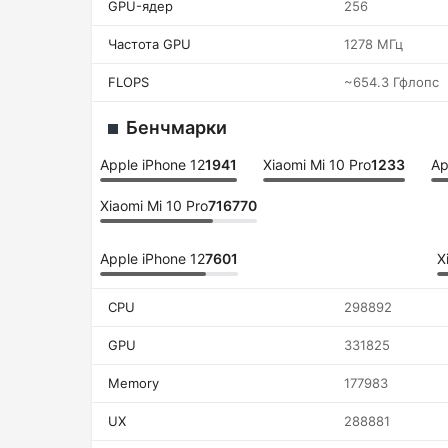
GPU-ядер
256
Частота GPU
1278 МГц
FLOPS
~654.3 Гфлопс
Бенчмарки
Apple iPhone 12
1941
Xiaomi Mi 10 Pro
1233
Ap
Xiaomi Mi 10 Pro
716770
Apple iPhone 12
7601
X
CPU
298892
GPU
331825
Memory
177983
UX
288881