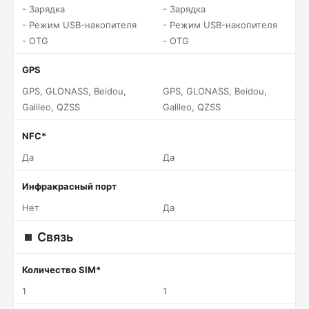
- Зарядка
- Зарядка
- Режим USB-накопителя
- Режим USB-накопителя
- OTG
- OTG
GPS
GPS, GLONASS, Beidou,
GPS, GLONASS, Beidou,
Galileo, QZSS
Galileo, QZSS
NFC*
Да
Да
Инфракрасный порт
Нет
Да
Связь
Количество SIM*
1
1