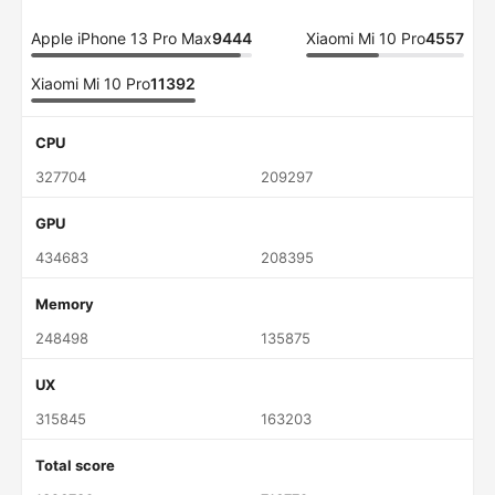
Apple iPhone 13 Pro Max
9444
Xiaomi Mi 10 Pro
4557
Xiaomi Mi 10 Pro
11392
CPU
327704
209297
GPU
434683
208395
Memory
248498
135875
UX
315845
163203
Total score