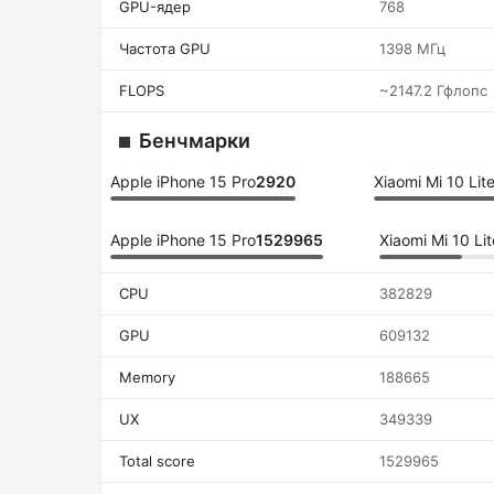
GPU-ядер
768
Частота GPU
1398 МГц
FLOPS
~2147.2 Гфлопс
Бенчмарки
Apple iPhone 15 Pro
2920
Xiaomi Mi 10 Lit
Apple iPhone 15 Pro
1529965
Xiaomi Mi 10 Lit
CPU
382829
GPU
609132
Memory
188665
UX
349339
Total score
1529965