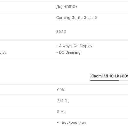
Да, HDR10+
Corning Gorilla Glass 5
85.1%
- Always-On Display
play
- DC Dimming
Xiaomi Mi 10 Lite
60
99%
241 Гц
9 мс
∞ Бесконечная