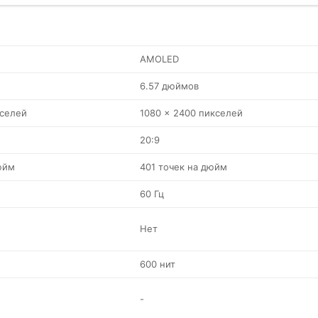
AMOLED
6.57 дюймов
кселей
1080 x 2400 пикселей
20:9
юйм
401 точек на дюйм
60 Гц
Нет
600 нит
-