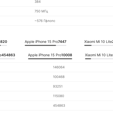
384
750 МГц
~576 Гфлопс
e
820
Apple iPhone 15 Pro
7447
Xiaomi Mi 10 Lite
e
454863
Apple iPhone 15 Pro
10008
Xiaomi Mi 10 Lite
146064
100468
93251
115080
454863