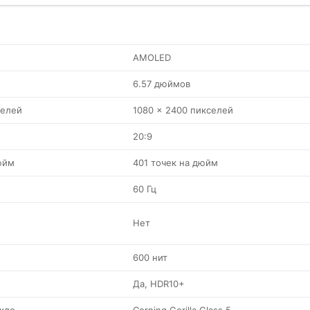
AMOLED
6.57 дюймов
селей
1080 x 2400 пикселей
20:9
юйм
401 точек на дюйм
60 Гц
Нет
600 нит
Да, HDR10+