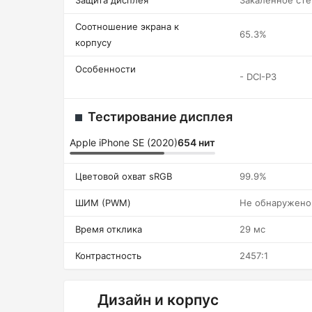
Защита дисплея
Закаленное сте
Соотношение экрана к
65.3%
корпусу
Особенности
- DCI-P3
Тестирование дисплея
Apple iPhone SE (2020)
654 нит
Цветовой охват sRGB
99.9%
ШИМ (PWM)
Не обнаружено
Время отклика
29 мс
Контрастность
2457:1
Дизайн и корпус