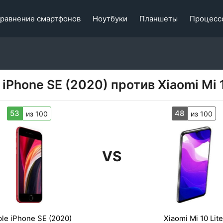
равнение смартфонов
Ноутбуки
Планшеты
Процесс
 iPhone SE (2020) против Xiaomi Mi 1
53
48
из 100
из 100
VS
le iPhone SE (2020)
Xiaomi Mi 10 Lite