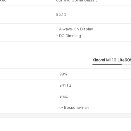
кло
Corning Gorilla Glass 5
85.1%
- Always-On Display
- DC Dimming
Xiaomi Mi 10 Lite
60
99%
241 Гц
9 мс
∞ Бесконечная