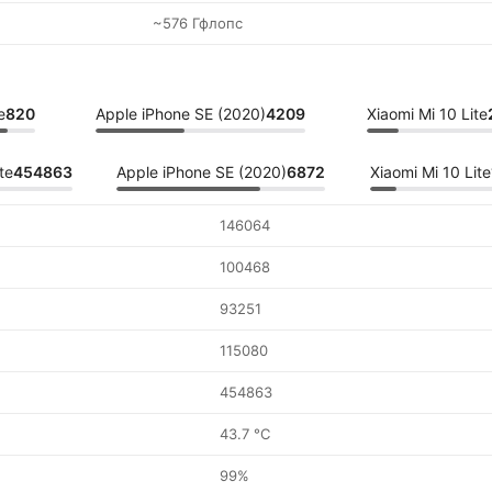
~576 Гфлопс
e
820
Apple iPhone SE (2020)
4209
Xiaomi Mi 10 Lite
te
454863
Apple iPhone SE (2020)
6872
Xiaomi Mi 10 Lite
146064
100468
93251
115080
454863
43.7 °C
99%