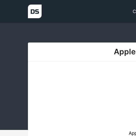
С
Apple
App