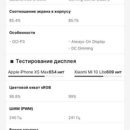
Соотношение экрана к корпусу
85.4%
85.1%
Особенности
- DCI-P3
- Always-On Display
- DC Dimming
Тестирование дисплея
Apple iPhone XS Max
654 нит
Xiaomi Mi 10 Lite
609 нит
Цветовой охват sRGB
98.8%
99%
ШИМ (PWM)
240 Гц
241 Гц
Время отклика