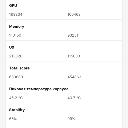
GPU
163334
100468
Memory
110150
93251
UX
213820
115080
Total score
689680
454863
Пиковая температура корпуса
45.2 °C
43.7 °C
Stability
66%
99%