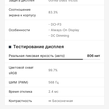
Защита дисплея
Gorilla Glass Victus
Соотношение
83.3%
экрана к корпусу
- DCI-P3
Особенности
- Always-On Display
- DC Dimming
Тестирование дисплея
Реальная пиковая яркость (авто)
806 нит
Цветовой охват
99.7%
sRGB
ШИМ (PWM)
568 Гц
Время отклика
2.4 мс
Контрастность
∞ Бесконечная