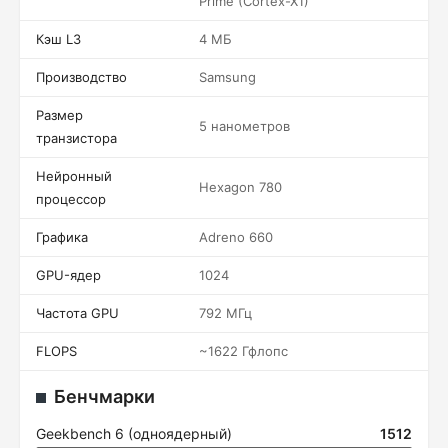
Prime (Cortex-X1)
Кэш L3
4 МБ
Производство
Samsung
Размер
5 нанометров
транзистора
Нейронный
Hexagon 780
процессор
Графика
Adreno 660
GPU-ядер
1024
Частота GPU
792 МГц
FLOPS
~1622 Гфлопс
Бенчмарки
Geekbench 6 (одноядерный)
1512