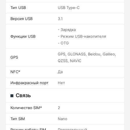
Тип USB
USB Type-C
Версия USB
3.1
- Зарядка
Функции USB
- Режим USB-накопителя
- OTG
GPS, GLONASS, Beidou, Galileo,
GPS
QZSS, NAVIC
NFC*
Да
Инфракрасный порт
Нет
Связь
Количество SIM*
2
Тип SIM
Nano
Режим работы SIM
Попеременный