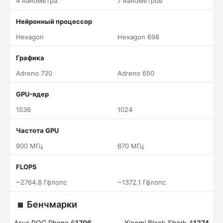
4 нанометра
7 нанометров
Нейронный процессор
Hexagon
Hexagon 698
Графика
Adreno 730
Adreno 650
GPU-ядер
1536
1024
Частота GPU
900 МГц
670 МГц
FLOPS
~2764.8 Гфлопс
~1372.1 Гфлопс
Бенчмарки
Asus ROG Phone 6
1706
Xiaomi Black Shark 4
1374