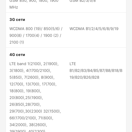
GSM 850, 900, 1800, 1900
GSM B2/3/5/8
MHz
3G сети
WCDMA 800 (19)/ 850(5/6) /
WCDMA B1/2/4/5/6/8/9/19
900(8) / 1700(4) / 1900 (2) /
2100 (1)
4G сети
LTE band 1(2100), 2(1900),
LTE
3(1800), 4(1700/2100),
B1/B2/B3/B4/B5/B7/B8/B18/B
5(850), 7(2600), 8(900),
19/B20/B26/B28
12(700), 13(700), 17(700),
18(800), 19(800),
20(800),25(1900),
26(850),28(700),
29(700),30(2300) 32(1500),
66(1700/2100), 71(600),
34(2000), 38(2600),
39(1900), 40(2300),