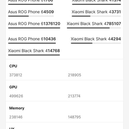
Asus ROG Phone 6
4509
Xiaomi Black Shark 4
3731
Asus ROG Phone 6
1376120
Xiaomi Black Shark 4
785107
Asus ROG Phone 6
10436
Xiaomi Black Shark 4
4294
Xiaomi Black Shark 4
14768
CPU
373812
218905
GPU
499626
213774
Memory
238146
148795