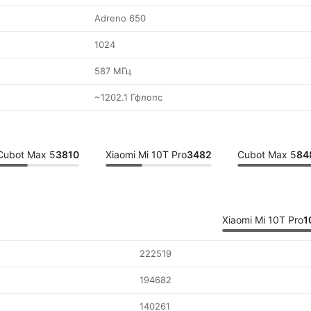
Adreno 650
1024
587 МГц
~1202.1 Гфлопс
Cubot Max 5
3810
Xiaomi Mi 10T Pro
3482
Cubot Max 5
84
Xiaomi Mi 10T Pro
1
222519
194682
140261