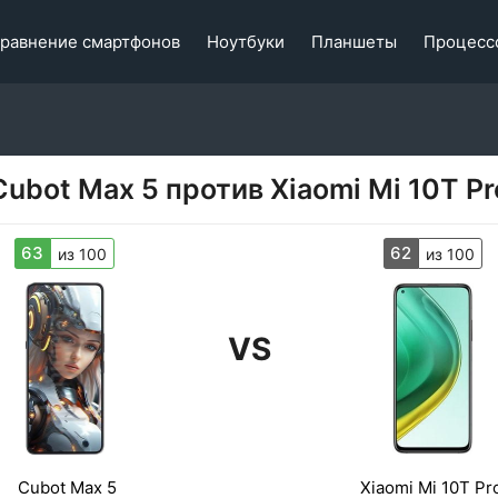
равнение смартфонов
Ноутбуки
Планшеты
Процесс
Cubot Max 5 против Xiaomi Mi 10T Pr
63
62
из 100
из 100
VS
Cubot Max 5
Xiaomi Mi 10T Pr