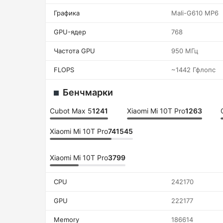
Графика
Mali-G610 MP6
GPU-ядер
768
Частота GPU
950 МГц
FLOPS
~1442 Гфлопс
Бенчмарки
Cubot Max 5
1241
Xiaomi Mi 10T Pro
1263
Xiaomi Mi 10T Pro
741545
Xiaomi Mi 10T Pro
3799
CPU
242170
GPU
222177
Memory
186614