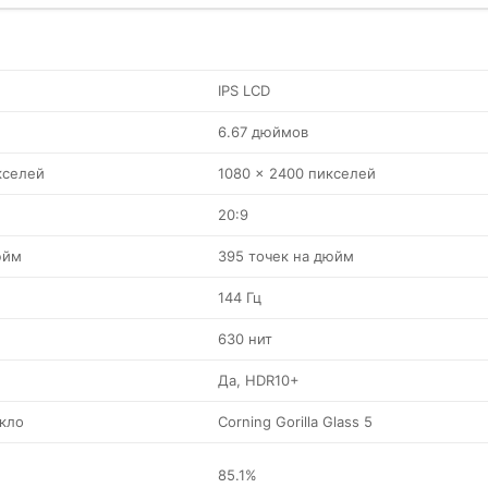
IPS LCD
6.67 дюймов
кселей
1080 x 2400 пикселей
20:9
юйм
395 точек на дюйм
144 Гц
630 нит
Да, HDR10+
кло
Corning Gorilla Glass 5
85.1%