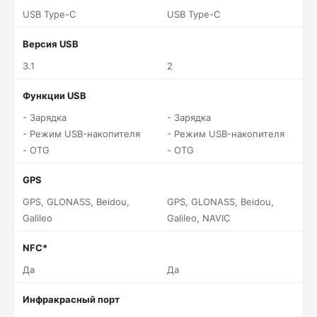
USB Type-C
USB Type-C
Версия USB
3.1
2
Функции USB
- Зарядка
- Зарядка
- Режим USB-накопителя
- Режим USB-накопителя
- OTG
- OTG
GPS
GPS, GLONASS, Beidou,
GPS, GLONASS, Beidou,
Galileo
Galileo, NAVIC
NFC*
Да
Да
Инфракрасный порт