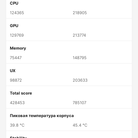
CPU
124365
218905
GPU
129769
213774
Memory
75447
148795
UX
98872
203633
Total score
428453
785107
Пиковая температура корпуса
39.8 °C
45.4 °C