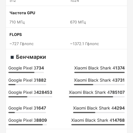
512
1024
Частота GPU
710 МГц
670 МГц
FLOPS
~727 Гфлопс
~1372.1 Гфлопс
Бенчмарки
Google Pixel 3
734
Xiaomi Black Shark 4
1374
Google Pixel 3
1882
Xiaomi Black Shark 4
3731
Google Pixel 3
428453
Xiaomi Black Shark 4
785107
Google Pixel 3
1647
Xiaomi Black Shark 4
4294
Google Pixel 3
8809
Xiaomi Black Shark 4
14768