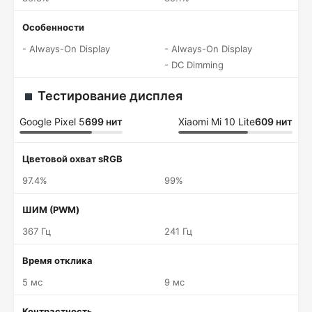
Особенности
- Always-On Display
- Always-On Display
- DC Dimming
Тестирование дисплея
Google Pixel 5
699 нит
Xiaomi Mi 10 Lite
609 нит
Цветовой охват sRGB
97.4%
99%
ШИМ (PWM)
367 Гц
241 Гц
Время отклика
5 мс
9 мс
Контрастность