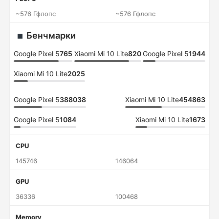
~576 Гфлопс
~576 Гфлопс
Бенчмарки
Google Pixel 5
765
Xiaomi Mi 10 Lite
820
Google Pixel 5
1944
Xiaomi Mi 10 Lite
2025
Google Pixel 5
388038
Xiaomi Mi 10 Lite
454863
Google Pixel 5
1084
Xiaomi Mi 10 Lite
1673
CPU
145746
146064
GPU
36336
100468
Memory