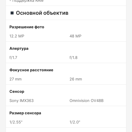
- Поддержка RAW
Основной объектив
Разрешение фото
12.2 MP
48 MP
Апертура
f/1.7
f/1.8
Фокусное расстояние
27 mm
26 mm
Сенсор
Sony IMX363
Omnivision OV48B
Размер сенсора
1/2.55"
1/2.0"