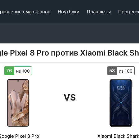
равнение смартфонов
Ноутбуки
Планшеты
Процесс
le Pixel 8 Pro против Xiaomi Black Sh
76
58
из 100
из 100
VS
Google Pixel 8 Pro
Xiaomi Black Shark