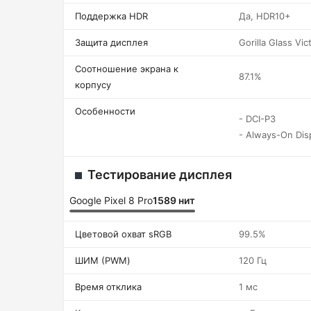
Поддержка HDR
Да, HDR10+
Защита дисплея
Gorilla Glass Vic
Соотношение экрана к
87.1%
корпусу
Особенности
- DCI-P3
- Always-On Dis
Тестирование дисплея
Google Pixel 8 Pro
1589 нит
Цветовой охват sRGB
99.5%
ШИМ (PWM)
120 Гц
Время отклика
1 мс