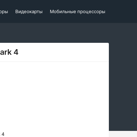
оры
Видеокарты
Мобильные процессоры
ark 4
 4