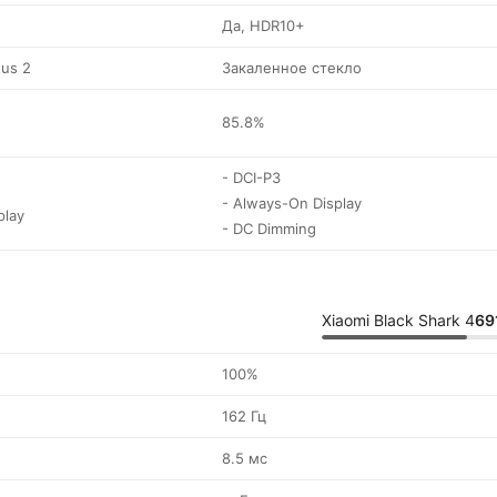
Да, HDR10+
tus 2
Закаленное стекло
85.8%
- DCI-P3
- Always-On Display
play
- DC Dimming
Xiaomi Black Shark 4
69
100%
162 Гц
8.5 мс