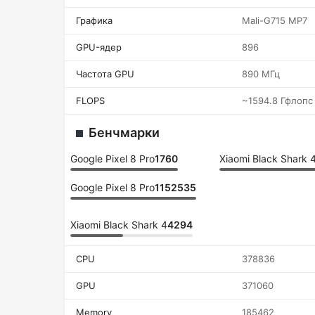
Графика
Mali-G715 MP7
GPU-ядер
896
Частота GPU
890 МГц
FLOPS
~1594.8 Гфлопс
Бенчмарки
Google Pixel 8 Pro
1760
Xiaomi Black Shark 
Google Pixel 8 Pro
1152535
Xiaomi Black Shark 4
4294
CPU
378836
GPU
371060
Memory
185462