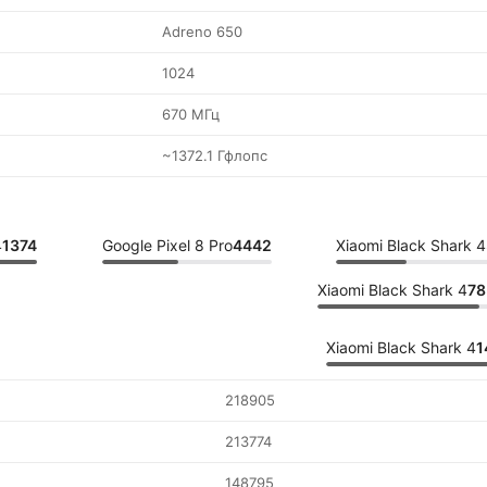
Adreno 650
1024
670 МГц
~1372.1 Гфлопс
4
1374
Google Pixel 8 Pro
4442
Xiaomi Black Shark 4
Xiaomi Black Shark 4
78
Xiaomi Black Shark 4
1
218905
213774
148795