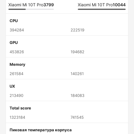
Xiaomi Mi 10T Pro
3799
Xiaomi Mi 10T Pro
10044
CPU
394284
222519
GPU
453826
194682
Memory
261584
140261
UX
213490
184083
Total score
1323184
741545
Пиковая температура корпуса