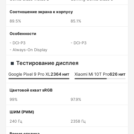
Соотношение экрана к корпусу
89.5%
85.1%
Особенности
- DCI-P3
- DCI-P3
- Always-On Display
Тестирование дисплея
Google Pixel 9 Pro XL
2364 нит
Xiaomi Mi 10T Pro
626 нит
Цветовой охват sRGB
99%
97.9%
ШИМ (PWM)
240 Гц
2358 Гц
Время отклика