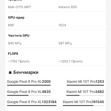
Mali-G715 MP7
Adreno 650
GPU-ядер
896
1024
Частота GPU
940 МГц
587 МГц
FLOPS
~1792 Гфлопс
~1202.1 Гфлопс
Бенчмарки
Google Pixel 9 Pro XL
2005
Xiaomi Mi 10T Pro
1263
Google Pixel 9 Pro XL
4835
Xiaomi Mi 10T Pro
3482
Google Pixel 9 Pro XL
1323184
Xiaomi Mi 10T Pro
741545