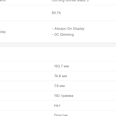
кло
Corning Gorilla Glass 5
85.1%
- Always-On Display
play
- DC Dimming
163.7 мм
74.8 мм
7.9 мм
192 грамма
Нет
Пластик