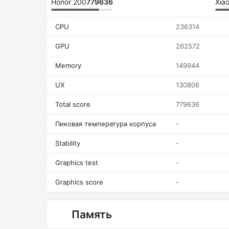
Honor 200
779636
Xiao
CPU
236314
GPU
262572
Memory
149944
UX
130806
Total score
779636
Пиковая температура корпуса
-
Stability
-
Graphics test
-
Graphics score
-
Память