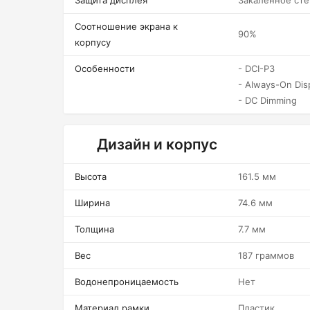
Защита дисплея
Закаленное сте
Соотношение экрана к
90%
корпусу
Особенности
- DCI-P3
- Always-On Dis
- DC Dimming
Дизайн и корпус
Высота
161.5 мм
Ширина
74.6 мм
Толщина
7.7 мм
Вес
187 граммов
Водонепроницаемость
Нет
Материал рамки
Пластик