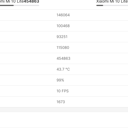
mi Mi 10 Lite
454863
Xiaomi Mi 10 Lite
146064
100468
93251
115080
454863
43.7 °C
99%
10 FPS
1673