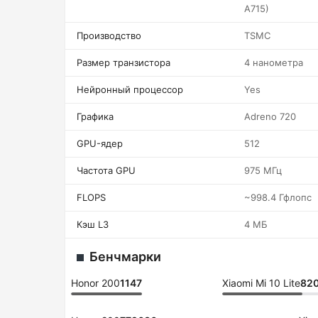
A715)
Производство
TSMC
Размер транзистора
4 нанометра
Нейронный процессор
Yes
Графика
Adreno 720
GPU-ядер
512
Частота GPU
975 МГц
FLOPS
~998.4 Гфлопс
Кэш L3
4 МБ
Бенчмарки
Honor 200
1147
Xiaomi Mi 10 Lite
82