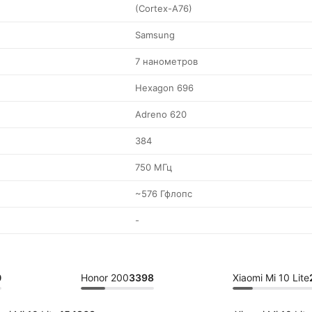
(Cortex-A76)
Samsung
7 нанометров
Hexagon 696
Adreno 620
384
750 МГц
~576 Гфлопс
-
0
Honor 200
3398
Xiaomi Mi 10 Lite