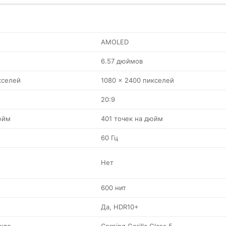
AMOLED
6.57 дюймов
кселей
1080 x 2400 пикселей
20:9
юйм
401 точек на дюйм
60 Гц
Нет
600 нит
Да, HDR10+