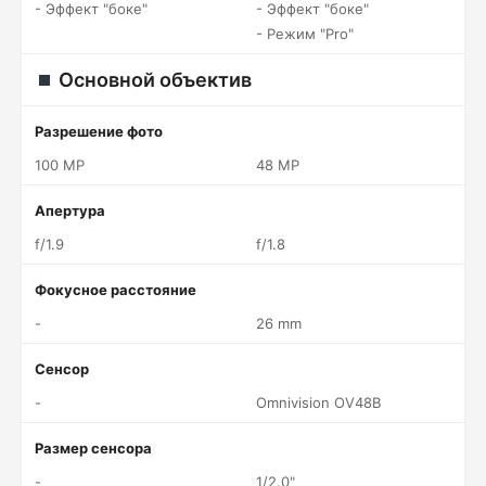
- Эффект "боке"
- Эффект "боке"
- Режим "Pro"
Основной объектив
Разрешение фото
100 MP
48 MP
Апертура
f/1.9
f/1.8
Фокусное расстояние
-
26 mm
Сенсор
-
Omnivision OV48B
Размер сенсора
-
1/2.0"