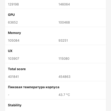
129198
146064
GPU
63652
100468
Memory
105084
93251
UX
103907
115080
Total score
401841
454863
Пиковая температура корпуса
-
43.7 °C
Stability