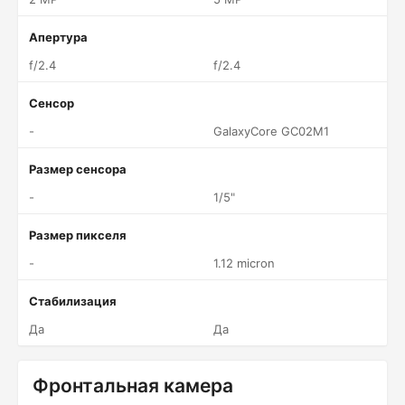
Апертура
f/2.4
f/2.4
Сенсор
-
GalaxyCore GC02M1
Размер сенсора
-
1/5"
Размер пикселя
-
1.12 micron
Стабилизация
Да
Да
Фронтальная камера