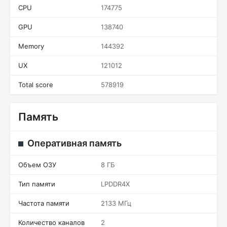
CPU
174775
GPU
138740
Memory
144392
UX
121012
Total score
578919
Память
Оперативная память
Объем ОЗУ
8 ГБ
Тип памяти
LPDDR4X
Частота памяти
2133 МГц
Количество каналов
2