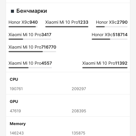
Бенчмарки
Honor X9c
940
Xiaomi Mi 10 Pro
1233
Honor X9c
2790
Xiaomi Mi 10 Pro
3417
Honor X9c
518714
Xiaomi Mi 10 Pro
716770
Xiaomi Mi 10 Pro
4557
Xiaomi Mi 10 Pro
11392
CPU
190761
209297
GPU
47619
208395
Memory
146243
135875