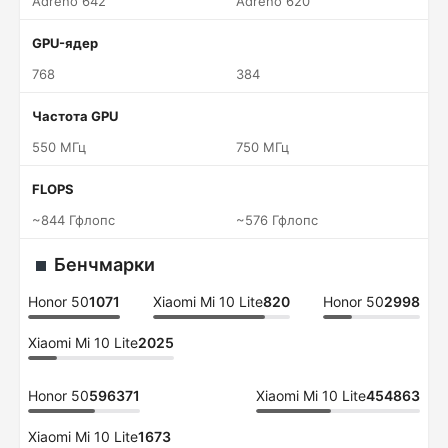
Adreno 642
Adreno 620
GPU-ядер
768
384
Частота GPU
550 МГц
750 МГц
FLOPS
~844 Гфлопс
~576 Гфлопс
Бенчмарки
Honor 50
1071
Xiaomi Mi 10 Lite
820
Honor 50
2998
Xiaomi Mi 10 Lite
2025
Honor 50
596371
Xiaomi Mi 10 Lite
454863
Xiaomi Mi 10 Lite
1673