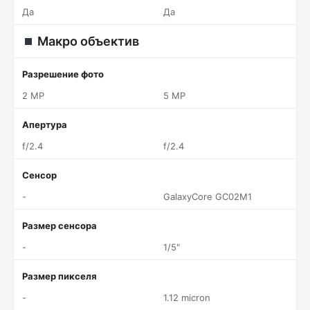
Да
Да
Макро объектив
Разрешение фото
2 MP
5 MP
Апертура
f/2.4
f/2.4
Сенсор
-
GalaxyCore GC02M1
Размер сенсора
-
1/5"
Размер пикселя
-
1.12 micron