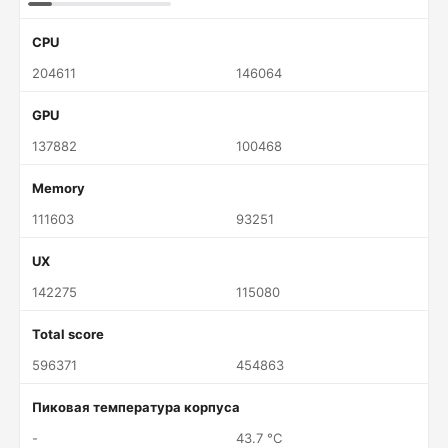
CPU
204611
146064
GPU
137882
100468
Memory
111603
93251
UX
142275
115080
Total score
596371
454863
Пиковая температура корпуса
-
43.7 °C