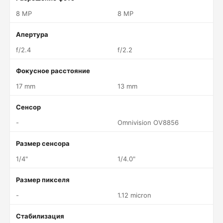
8 MP
8 MP
Апертура
f/2.4
f/2.2
Фокусное расстояние
17 mm
13 mm
Сенсор
-
Omnivision OV8856
Размер сенсора
1/4"
1/4.0"
Размер пикселя
-
1.12 micron
Стабилизация