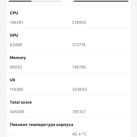
CPU
146281
218905
GPU
83486
213774
Memory
96932
148795
UX
118386
203633
Total score
445085
785107
Пиковая температура корпуса
-
45.4 °C