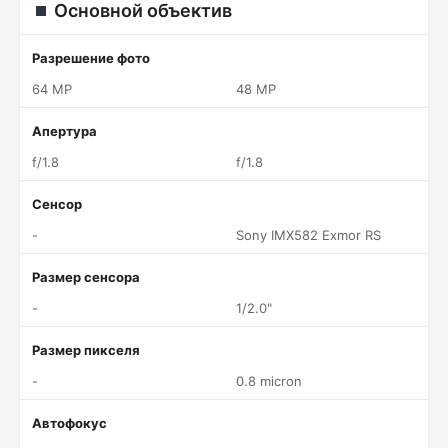
Основной объектив
Разрешение фото
64 MP
48 MP
Апертура
f/1.8
f/1.8
Сенсор
-
Sony IMX582 Exmor RS
Размер сенсора
-
1/2.0"
Размер пикселя
-
0.8 micron
Автофокус