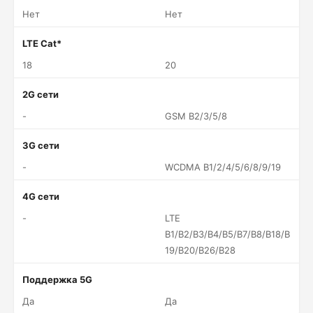
Нет
Нет
LTE Cat*
18
20
2G сети
-
GSM B2/3/5/8
3G сети
-
WCDMA B1/2/4/5/6/8/9/19
4G сети
-
LTE
B1/B2/B3/B4/B5/B7/B8/B18/B
19/B20/B26/B28
Поддержка 5G
Да
Да