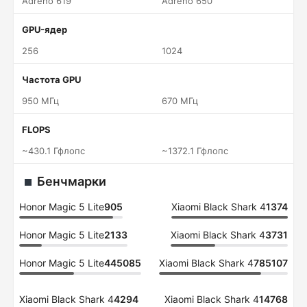
Adreno 619
Adreno 650
GPU-ядер
256
1024
Частота GPU
950 МГц
670 МГц
FLOPS
~430.1 Гфлопс
~1372.1 Гфлопс
Бенчмарки
Honor Magic 5 Lite
905
Xiaomi Black Shark 4
1374
Honor Magic 5 Lite
2133
Xiaomi Black Shark 4
3731
Honor Magic 5 Lite
445085
Xiaomi Black Shark 4
785107
Xiaomi Black Shark 4
4294
Xiaomi Black Shark 4
14768