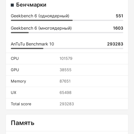
Бенчмарки
Geekbench 6 (одноядерный)
551
Geekbench 6 (многоядерный)
1603
AnTuTu Benchmark 10
293283
CPU
101579
GPU
38555
Memory
87651
UX
65498
Total score
293283
Память