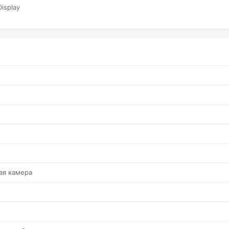
isplay
ая камера