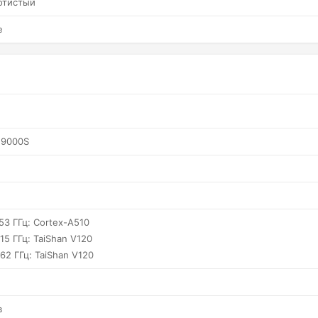
отистый
е
n 9000S
.53 ГГц: Cortex-A510
.15 ГГц: TaiShan V120
.62 ГГц: TaiShan V120
в