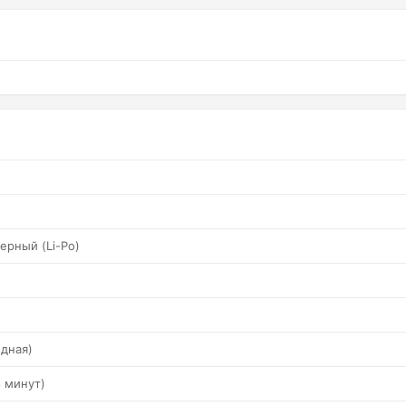
ерный (Li-Po)
дная)
8 минут)