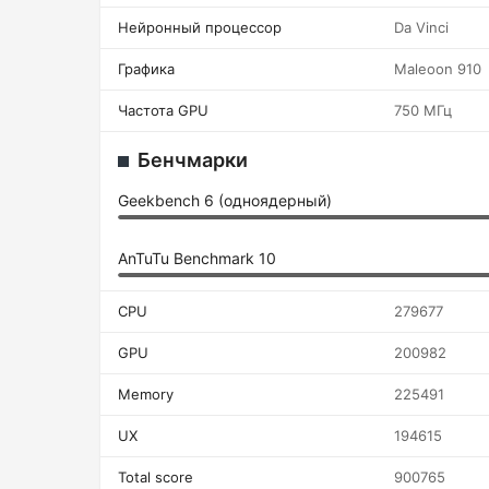
Нейронный процессор
Da Vinci
Графика
Maleoon 910
Частота GPU
750 МГц
Бенчмарки
Geekbench 6 (одноядерный)
AnTuTu Benchmark 10
CPU
279677
GPU
200982
Memory
225491
UX
194615
Total score
900765