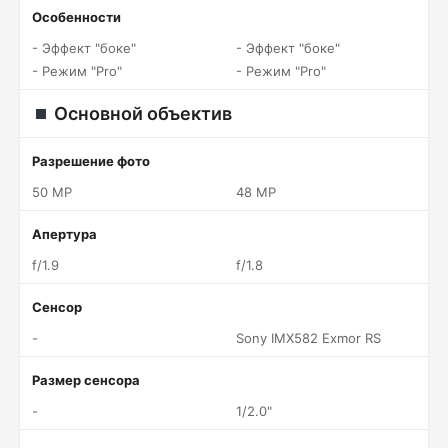
Особенности
- Эффект "боке"
- Эффект "боке"
- Режим "Pro"
- Режим "Pro"
Основной объектив
Разрешение фото
50 MP
48 MP
Апертура
f/1.9
f/1.8
Сенсор
-
Sony IMX582 Exmor RS
Размер сенсора
-
1/2.0"