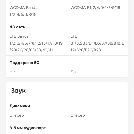
WCDMA Bands
WCDMA B1/2/4/5/6/8/9/19
1/2/4/5/6/8/19
4G сети
LTE Bands
LTE
1/2/3/4/5/7/8/12/13/17/18/19
B1/B2/B3/B4/B5/B7/B8/B18/B
/20/26/28/66/38/40/41
19/B20/B26/B28
Поддержка 5G
Нет
Да
Звук
Динамики
Стерео
Стерео
3.5 мм аудио порт