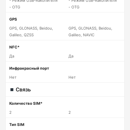
- Режим USB-накопителя
- Режим USB-накопителя
- OTG
- OTG
GPS
GPS, GLONASS, Beidou,
GPS, GLONASS, Beidou,
Galileo, QZSS
Galileo, NAVIC
NFC*
Да
Да
Инфракрасный порт
Нет
Нет
Связь
Количество SIM*
2
2
Тип SIM