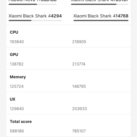
Xiaomi Black Shark 4
4294
Xiaomi Black Shark 4
14768
CPU
193840
218905
GPU
138782
213774
Memory
125724
148795
UX
129840
203633
Total score
588186
785107