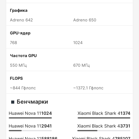
Графика
Adreno 642
Adreno 650
GPU-ядер
768
1024
Частота GPU
550 МГц
670 МГц
FLOPS
~844 Гфлопс
~1372.1 Гфлопс
Бенчмарки
Huawei Nova 11
1024
Xiaomi Black Shark 4
1374
Huawei Nova 11
2941
Xiaomi Black Shark 4
3731
Huawei Nova 11
588186
Xiaomi Black Shark 4
785107