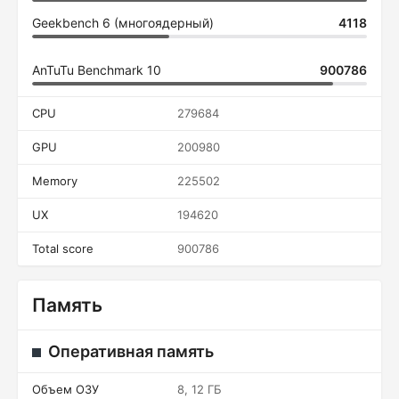
Geekbench 6 (многоядерный)
4118
AnTuTu Benchmark 10
900786
CPU
279684
GPU
200980
Memory
225502
UX
194620
Total score
900786
Память
Оперативная память
Объем ОЗУ
8, 12 ГБ