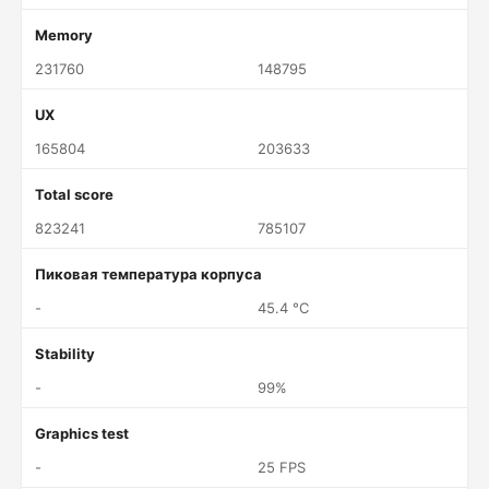
Memory
231760
148795
UX
165804
203633
Total score
823241
785107
Пиковая температура корпуса
-
45.4 °C
Stability
-
99%
Graphics test
-
25 FPS