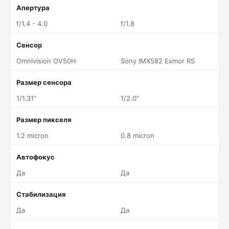
Апертура
f/1.4 - 4.0
f/1.8
Сенсор
Omnivision OV50H
Sony IMX582 Exmor RS
Размер сенсора
1/1.31"
1/2.0"
Размер пикселя
1.2 micron
0.8 micron
Автофокус
Да
Да
Стабилизация
Да
Да