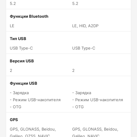
5.2
5.2
Функции Bluetooth
LE
LE, HID, A2DP
Тип USB
USB Type-C
USB Type-C
Версия USB
2
2
Функции USB
- Зарядка
- Зарядка
- Режим USB-накопителя
- Режим USB-накопителя
- OTG
- OTG
GPS
GPS, GLONASS, Beidou,
GPS, GLONASS, Beidou,
Galileo, QZSS, NAVIC
Galileo, NAVIC