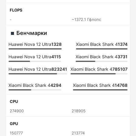
FLOPS
-
~1372.1 Гфлопс
Бенчмарки
Huawei Nova 12 Ultra
1328
Xiaomi Black Shark 4
1374
Huawei Nova 12 Ultra
4115
Xiaomi Black Shark 4
3731
Huawei Nova 12 Ultra
823241
Xiaomi Black Shark 4
785107
Xiaomi Black Shark 4
4294
Xiaomi Black Shark 4
14768
CPU
274900
218905
GPU
150777
213774