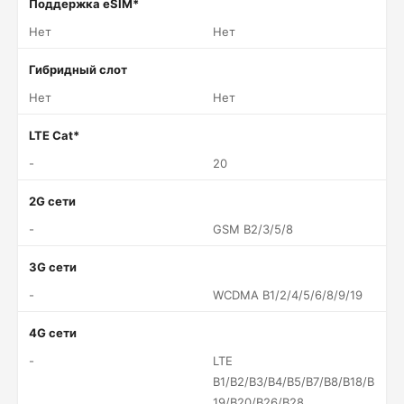
Поддержка eSIM*
Нет
Нет
Гибридный слот
Нет
Нет
LTE Cat*
-
20
2G сети
-
GSM B2/3/5/8
3G сети
-
WCDMA B1/2/4/5/6/8/9/19
4G сети
-
LTE
B1/B2/B3/B4/B5/B7/B8/B18/B
19/B20/B26/B28