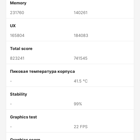
Memory
231760
140261
UX
165804
184083
Total score
823241
741545
Пиковая температура корпуса
-
41.5 °C
Stability
-
99%
Graphics test
-
22 FPS
Graphics score