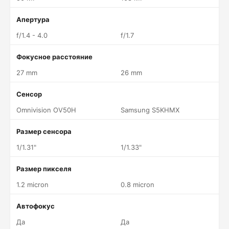
Апертура
f/1.4 - 4.0
f/1.7
Фокусное расстояние
27 mm
26 mm
Сенсор
Omnivision OV50H
Samsung S5KHMX
Размер сенсора
1/1.31"
1/1.33"
Размер пикселя
1.2 micron
0.8 micron
Автофокус
Да
Да