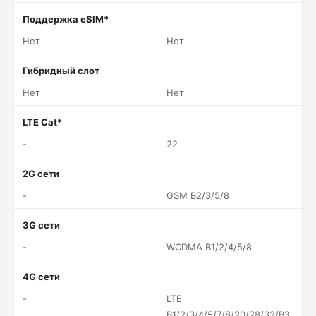
Поддержка eSIM*
Нет
Нет
Гибридный слот
Нет
Нет
LTE Cat*
-
22
2G сети
-
GSM B2/3/5/8
3G сети
-
WCDMA B1/2/4/5/8
4G сети
-
LTE
B1/2/3/4/5/7/8/20/28/32/B3