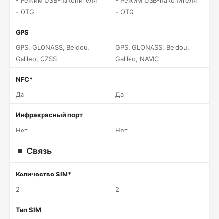
- Режим USB-накопителя
- Режим USB-накопителя
- OTG
- OTG
GPS
GPS, GLONASS, Beidou,
GPS, GLONASS, Beidou,
Galileo, QZSS
Galileo, NAVIC
NFC*
Да
Да
Инфракрасный порт
Нет
Нет
Связь
Количество SIM*
2
2
Тип SIM