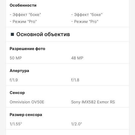
Особенности
- Эффект "боке"
- Эффект "боке"
- Режим "Pro"
- Режим "Pro"
Основной объектив
Разрешение фото
50 MP
48 MP
Апертура
f/1.9
f/1.8
Сенсор
Omnivision OV50E
Sony IMX582 Exmor RS
Размер сенсора
1/1.55"
1/2.0"