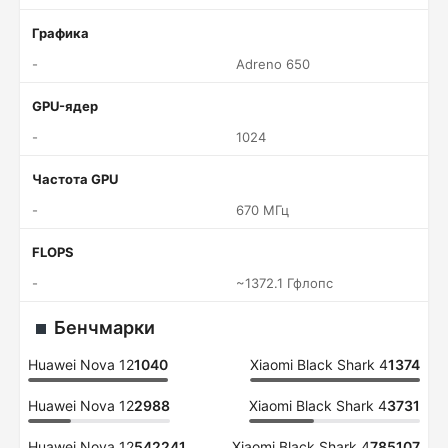
Графика
-
Adreno 650
GPU-ядер
-
1024
Частота GPU
-
670 МГц
FLOPS
-
~1372.1 Гфлопс
Бенчмарки
Huawei Nova 12
1040
Xiaomi Black Shark 4
1374
Huawei Nova 12
2988
Xiaomi Black Shark 4
3731
Huawei Nova 12
542241
Xiaomi Black Shark 4
785107