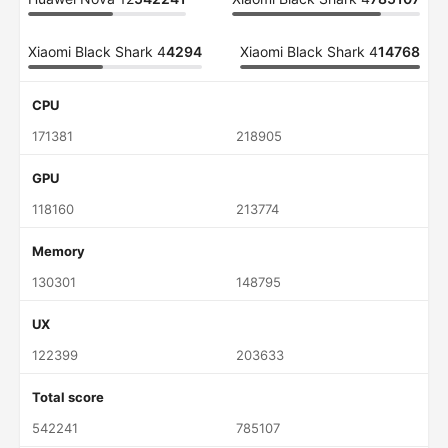
Xiaomi Black Shark 4
4294
Xiaomi Black Shark 4
14768
CPU
171381
218905
GPU
118160
213774
Memory
130301
148795
UX
122399
203633
Total score
542241
785107