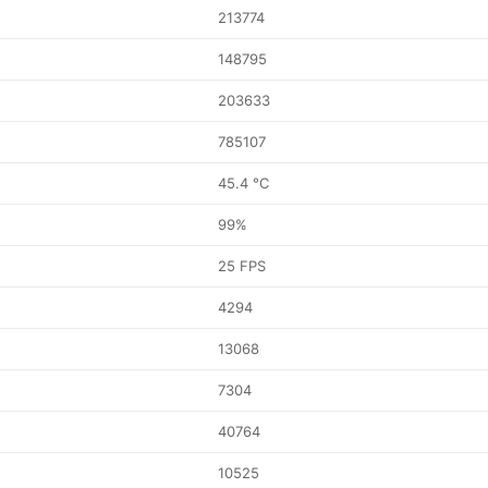
213774
148795
203633
785107
45.4 °C
99%
25 FPS
4294
13068
7304
40764
10525