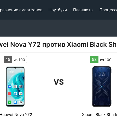
равнение смартфонов
Ноутбуки
Планшеты
Процесс
ei Nova Y72 против Xiaomi Black Sh
45
58
из 100
из 100
VS
Huawei Nova Y72
Xiaomi Black Shark