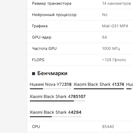
Размер транзистора
14 нанометров
Нейронный процессор
No
Графика
Mali-G51 MP4
GPU-ядер
64
Частота GPU
1000 МГц
FLOPS
~128 Гфлопс
Бенчмарки
Huawei Nova Y72
318
Xiaomi Black Shark 4
1374
Hu
Xiaomi Black Shark 4
785107
Xiaomi Black Shark 4
4294
CPU
85440