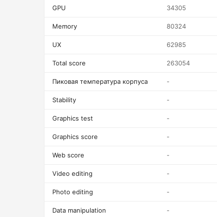
GPU
34305
Memory
80324
UX
62985
Total score
263054
Пиковая температура корпуса
-
Stability
-
Graphics test
-
Graphics score
-
Web score
-
Video editing
-
Photo editing
-
Data manipulation
-