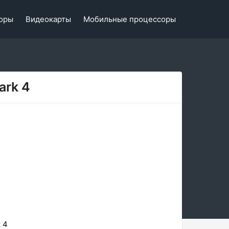
оры
Видеокарты
Мобильные процессоры
ark 4
 4