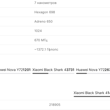
7 нанометров
Hexagon 698
Adreno 650
1024
670 МГц
~1372.1 Гфлопс
awei Nova Y72
1201
Xiaomi Black Shark 4
3731
Huawei Nova Y72
26
Xiaomi Black Shark 4
1
218905