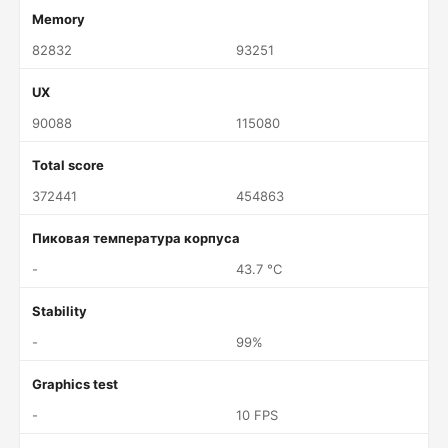
Memory
82832
93251
UX
90088
115080
Total score
372441
454863
Пиковая температура корпуса
-
43.7 °C
Stability
-
99%
Graphics test
-
10 FPS