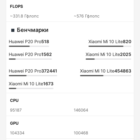
FLOPS
~331.8 Гфлопс
~576 Гфлопс
Бенчмарки
Huawei P20 Pro
518
Xiaomi Mi 10 Lite
820
Huawei P20 Pro
1562
Xiaomi Mi 10 Lite
2025
Huawei P20 Pro
372441
Xiaomi Mi 10 Lite
454863
Xiaomi Mi 10 Lite
1673
CPU
95187
146064
GPU
104334
100468