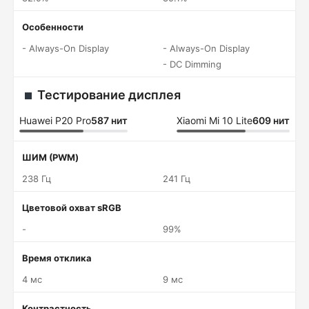
Особенности
- Always-On Display
- Always-On Display
- DC Dimming
Тестирование дисплея
Huawei P20 Pro
587 нит
Xiaomi Mi 10 Lite
609 нит
ШИМ (PWM)
238 Гц
241 Гц
Цветовой охват sRGB
-
99%
Время отклика
4 мс
9 мс
Контрастность