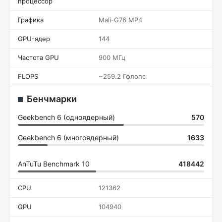
процессор
Графика
Mali-G76 MP4
GPU-ядер
144
Частота GPU
900 МГц
FLOPS
~259.2 Гфлопс
Бенчмарки
Geekbench 6 (одноядерный)
570
Geekbench 6 (многоядерный)
1633
AnTuTu Benchmark 10
418442
CPU
121362
GPU
104940