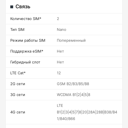
Связь
Количество SIM*
2
Тип SIM
Nano
Режим работы SIM
Попеременный
Поддержка eSIM*
Нет
Гибридный слот
Нет
LTE Cat*
12
2G сети
GSM B2/B3/B5/B8
3G сети
WCDMA B1|2|4|5|8
LTE
4G сети
B1|2|3|4|5|7|8|20|28A|28B|B38/B4
1/B40/B66