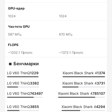
GPU-ядер
1024
1024
Частота GPU
587 МГц
670 МГц
FLOPS
~1202.1 Гфлопс
~1372.1 Гфлопс
Бенчмарки
LG V60 ThinQ
1229
Xiaomi Black Shark 4
1374
LG V60 ThinQ
3382
Xiaomi Black Shark 4
3731
LG V60 ThinQ
743497
Xiaomi Black Shark 4
785107
LG V60 ThinQ
3855
Xiaomi Black Shark 4
4294