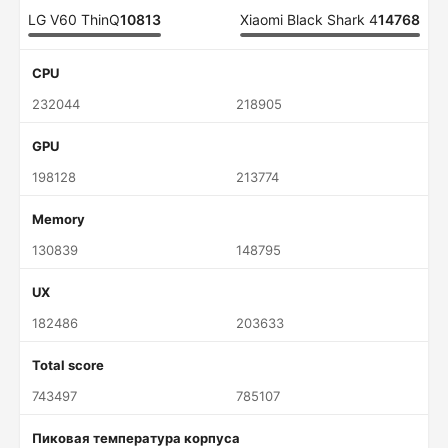
LG V60 ThinQ
10813
Xiaomi Black Shark 4
14768
CPU
232044
218905
GPU
198128
213774
Memory
130839
148795
UX
182486
203633
Total score
743497
785107
Пиковая температура корпуса