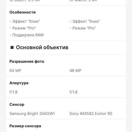
Особенности
- Эффект "боке"
- Эффект "боке"
- Режим "Pro"
- Режим "Pro"
- Поддержка RAW
Основной объектив
Разрешение фото
64 MP
48 MP
Апертура
f/1.8
f/1.8
Сенсор
Samsung Bright S5KGW1
Sony IMX582 Exmor RS
Размер сенсора