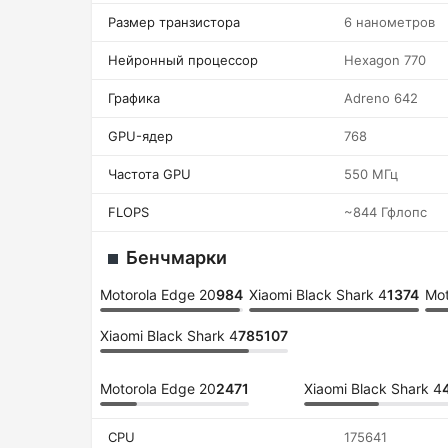
Размер транзистора
6 нанометров
Нейронный процессор
Hexagon 770
Графика
Adreno 642
GPU-ядер
768
Частота GPU
550 МГц
FLOPS
~844 Гфлопс
Бенчмарки
Motorola Edge 20
984
Xiaomi Black Shark 4
1374
Mot
Xiaomi Black Shark 4
785107
Motorola Edge 20
2471
Xiaomi Black Shark 4
CPU
175641