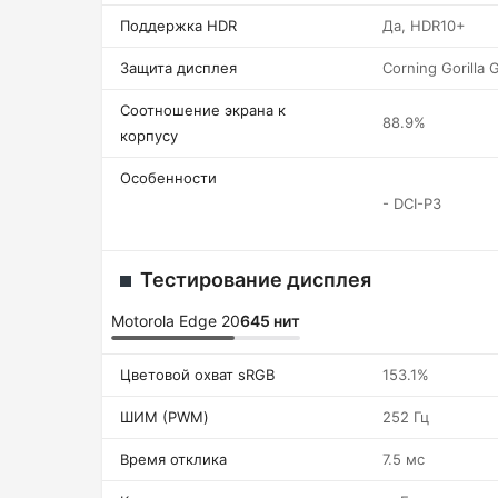
Поддержка HDR
Да, HDR10+
Защита дисплея
Corning Gorilla 
Соотношение экрана к
88.9%
корпусу
Особенности
- DCI-P3
Тестирование дисплея
Motorola Edge 20
645 нит
Цветовой охват sRGB
153.1%
ШИМ (PWM)
252 Гц
Время отклика
7.5 мс