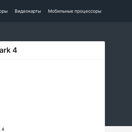
оры
Видеокарты
Мобильные процессоры
ark 4
 4