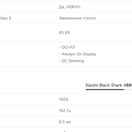
Да, HDR10+
Glass 5
Закаленное стекло
85.8%
- DCI-P3
- Always-On Display
- DC Dimming
Xiaomi Black Shark 4
69
100%
162 Гц
8.5 мс