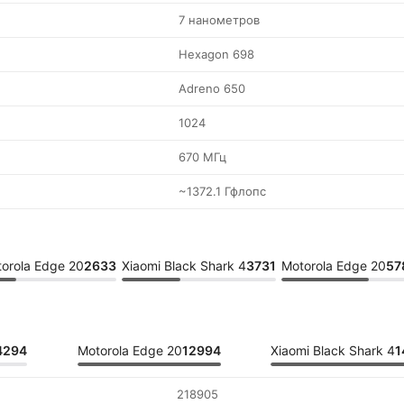
7 нанометров
Hexagon 698
Adreno 650
1024
670 МГц
~1372.1 Гфлопс
orola Edge 20
2633
Xiaomi Black Shark 4
3731
Motorola Edge 20
57
4294
Motorola Edge 20
12994
Xiaomi Black Shark 4
1
218905