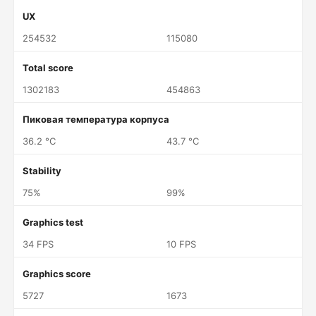
UX
254532
115080
Total score
1302183
454863
Пиковая температура корпуса
36.2 °C
43.7 °C
Stability
75%
99%
Graphics test
34 FPS
10 FPS
Graphics score
5727
1673