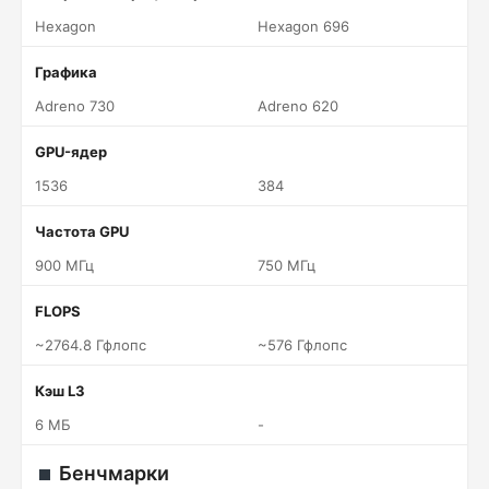
Hexagon
Hexagon 696
Графика
Adreno 730
Adreno 620
GPU-ядер
1536
384
Частота GPU
900 МГц
750 МГц
FLOPS
~2764.8 Гфлопс
~576 Гфлопс
Кэш L3
6 МБ
-
Бенчмарки