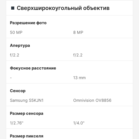
Сверхширокоугольный объектив
Разрешение фото
50 MP
8 MP
Апертура
f/2.2
f/2.2
Фокусное расстояние
-
13 mm
Сенсор
Samsung S5KJN1
Omnivision OV8856
Размер сенсора
1/2.76"
1/4.0"
Размер пикселя