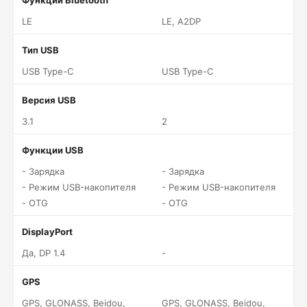
Функции Bluetooth
LE
LE, A2DP
Тип USB
USB Type-C
USB Type-C
Версия USB
3.1
2
Функции USB
- Зарядка
- Зарядка
- Режим USB-накопителя
- Режим USB-накопителя
- OTG
- OTG
DisplayPort
Да, DP 1.4
-
GPS
GPS, GLONASS, Beidou,
GPS, GLONASS, Beidou,