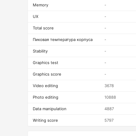
Memory
-
UX
-
Total score
-
Пиковая температура корпуса
-
Stability
-
Graphics test
-
Graphics score
-
Video editing
3678
Photo editing
10888
Data manipulation
4887
Writing score
5797