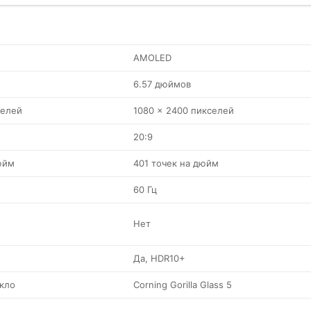
AMOLED
6.57 дюймов
селей
1080 x 2400 пикселей
20:9
юйм
401 точек на дюйм
60 Гц
Нет
Да, HDR10+
кло
Corning Gorilla Glass 5