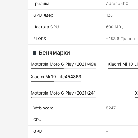
Графика
Adreno 610
GPU-ядер
128
Частота GPU
600 МГц
FLOPS
~153.6 Гфлопс
Бенчмарки
Motorola Moto G Play (2021)
496
Xiaomi Mi 10 Li
Xiaomi Mi 10 Lite
454863
Motorola Moto G Play (2021)
241
X
Web score
5247
CPU
-
GPU
-