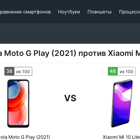
равнение смартфонов
Ноутбуки
Планшеты
Процесс
 Moto G Play (2021) против Xiaomi M
38
48
из 100
из 100
VS
ola Moto G Play (2021)
Xiaomi Mi 10 Lite