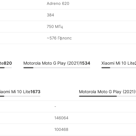
Adreno 620
384
750 МГц
~576 Гфлопс
te
820
Motorola Moto G Play (2021)
1534
Xiaomi Mi 10 Lite
iaomi Mi 10 Lite
1673
Motorola Moto G Play (2021)
-
146064
100468