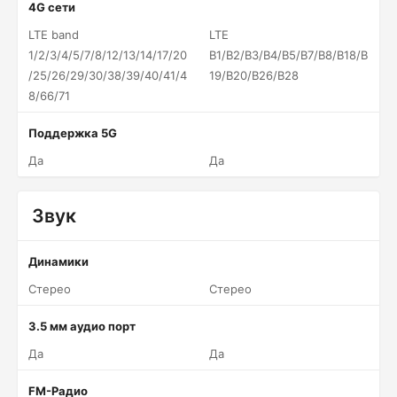
4G сети
LTE band
LTE
1/2/3/4/5/7/8/12/13/14/17/20
B1/B2/B3/B4/B5/B7/B8/B18/B
/25/26/29/30/38/39/40/41/4
19/B20/B26/B28
8/66/71
Поддержка 5G
Да
Да
Звук
Динамики
Стерео
Стерео
3.5 мм аудио порт
Да
Да
FM-Радио