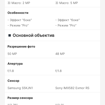
3) Macro: 2 MP
3) Macro: 5 MP
Особенности
- Эффект "боке"
- Эффект "боке"
- Режим "Pro"
- Режим "Pro"
Основной объектив
Разрешение фото
50 MP
48 MP
Апертура
f/1.8
f/1.8
Сенсор
Samsung S5KJN1
Sony IMX582 Exmor RS
Размер сенсора