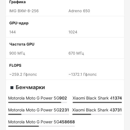
Графика
IMG BXM-8-256
Adreno 650
GPU-ядер
144
1024
Частота GPU
900 МГц
670 МГц
FLOPS
~259.2 Гфлопс
~1372.1 Гфлопс
Бенчмарки
Motorola Moto G Power 5G
902
Xiaomi Black Shark 4
1374
Motorola Moto G Power 5G
2231
Xiaomi Black Shark 4
3731
Motorola Moto G Power 5G
458668