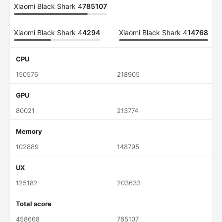
Xiaomi Black Shark 4
785107
Xiaomi Black Shark 4
4294
Xiaomi Black Shark 4
14768
CPU
150576
218905
GPU
80021
213774
Memory
102889
148795
UX
125182
203633
Total score
458668
785107