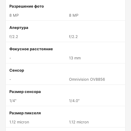
Разрешение фото
8 MP
8 MP
Апертура
f/2.2
f/2.2
Фокусное расстояние
-
13 mm
Сенсор
-
Omnivision OV8856
Размер сенсора
1/4"
1/4.0"
Размер пикселя
1.12 micron
1.12 micron