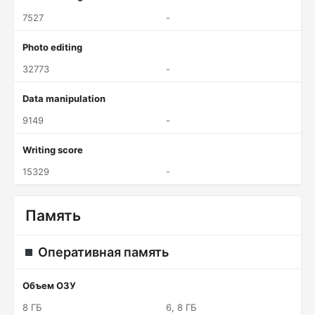
7527
-
Photo editing
32773
-
Data manipulation
9149
-
Writing score
15329
-
Память
Оперативная память
Объем ОЗУ
8 ГБ
6, 8 ГБ