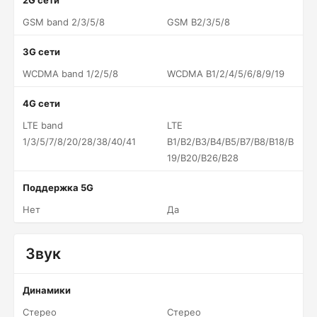
2G сети
GSM band 2/3/5/8
GSM B2/3/5/8
3G сети
WCDMA band 1/2/5/8
WCDMA B1/2/4/5/6/8/9/19
4G сети
LTE band
LTE
1/3/5/7/8/20/28/38/40/41
B1/B2/B3/B4/B5/B7/B8/B18/B
19/B20/B26/B28
Поддержка 5G
Нет
Да
Звук
Динамики
Стерео
Стерео