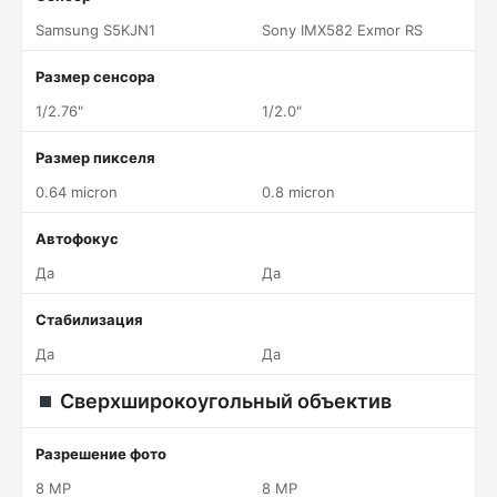
Samsung S5KJN1
Sony IMX582 Exmor RS
Размер сенсора
1/2.76"
1/2.0"
Размер пикселя
0.64 micron
0.8 micron
Автофокус
Да
Да
Стабилизация
Да
Да
Сверхширокоугольный объектив
Разрешение фото
8 MP
8 MP