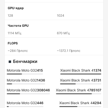
GPU-ядер
128
1024
Частота GPU
1114 МГц
670 МГц
FLOPS
~284 Гфлопс
~1372.1 Гфлопс
Бенчмарки
Motorola Moto G32
415
Xiaomi Black Shark 4
1374
Motorola Moto G32
1436
Xiaomi Black Shark 4
3731
Motorola Moto G32
308046
Xiaomi Black Shark 4
785107
Motorola Moto G32
446
Xiaomi Black Shark 4
4294