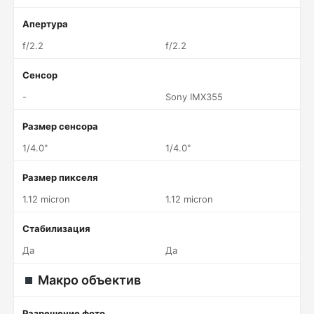
Апертура
f/2.2
f/2.2
Сенсор
-
Sony IMX355
Размер сенсора
1/4.0"
1/4.0"
Размер пикселя
1.12 micron
1.12 micron
Стабилизация
Да
Да
Макро объектив
Разрешение фото