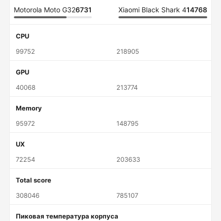
Motorola Moto G32
6731
Xiaomi Black Shark 4
14768
CPU
99752
218905
GPU
40068
213774
Memory
95972
148795
UX
72254
203633
Total score
308046
785107
Пиковая температура корпуса