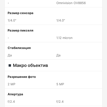
-
Omnivision OV8856
Размер сенсора
1/4.0"
1/4.0"
Размер пикселя
-
1.12 micron
Стабилизация
Да
Да
Макро объектив
Разрешение фото
2 MP
5 MP
Апертура
f/2.4
f/2.4