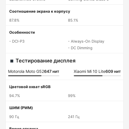
Соотношение экрана к корпусу
87.8%
85.1%
Особенности
- DCI-P3
- Always-On Display
- DC Dimming
Тестирование дисплея
Motorola Moto G52
647 нит
Xiaomi Mi 10 Lite
609 нит
Цветовой охват sRGB
94.7%
99%
ШИМ (PWM)
90 Гц
241 Гц
Время отклика