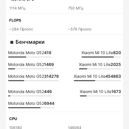
1114 МГц
750 МГц
FLOPS
~284 Гфлопс
~576 Гфлопс
Бенчмарки
Motorola Moto G52
419
Xiaomi Mi 10 Lite
820
Motorola Moto G52
1469
Xiaomi Mi 10 Lite
2025
Motorola Moto G52
314279
Xiaomi Mi 10 Lite
454863
Motorola Moto G52
446
Xiaomi Mi 10 Lite
1673
Motorola Moto G52
6944
CPU
106180
146064