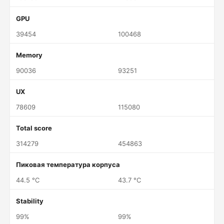
GPU
39454
100468
Memory
90036
93251
UX
78609
115080
Total score
314279
454863
Пиковая температура корпуса
44.5 °C
43.7 °C
Stability
99%
99%