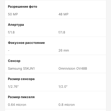
Разрешение фото
50 MP
48 MP
Апертура
f/1.8
f/1.8
Фокусное расстояние
-
26 mm
Сенсор
Samsung S5KJN1
Omnivision OV48B
Размер сенсора
1/2.76"
1/2.0"
Размер пикселя
0.64 micron
0.8 micron