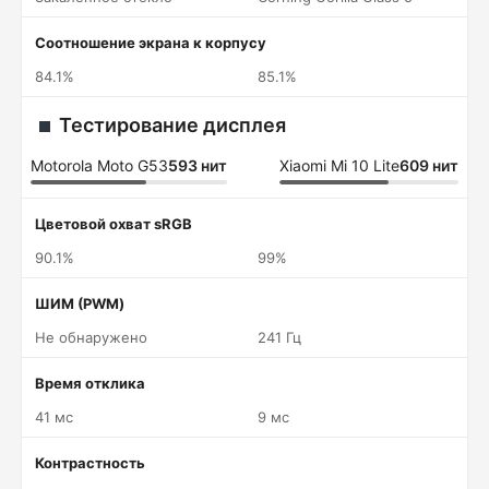
Соотношение экрана к корпусу
84.1%
85.1%
Тестирование дисплея
Motorola Moto G53
593 нит
Xiaomi Mi 10 Lite
609 нит
Цветовой охват sRGB
90.1%
99%
ШИМ (PWM)
Не обнаружено
241 Гц
Время отклика
41 мс
9 мс
Контрастность