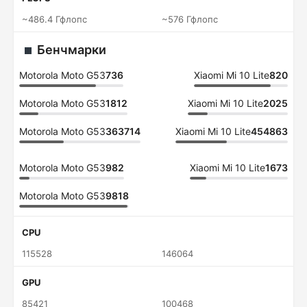
~486.4 Гфлопс
~576 Гфлопс
Бенчмарки
Motorola Moto G53
736
Xiaomi Mi 10 Lite
820
Motorola Moto G53
1812
Xiaomi Mi 10 Lite
2025
Motorola Moto G53
363714
Xiaomi Mi 10 Lite
454863
Motorola Moto G53
982
Xiaomi Mi 10 Lite
1673
Motorola Moto G53
9818
CPU
115528
146064
GPU
85421
100468