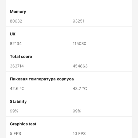
Memory
80632
93251
UX
82134
115080
Total score
363714
454863
Пиковая температура корпуса
42.6 °C
43.7 °C
Stability
99%
99%
Graphics test
5 FPS
10 FPS