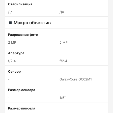
Стабилизация
Да
Да
Макро объектив
Разрешение фото
2 MP
5 MP
Апертура
f/2.4
f/2.4
Сенсор
-
GalaxyCore GC02M1
Размер сенсора
-
1/5"
Размер пикселя