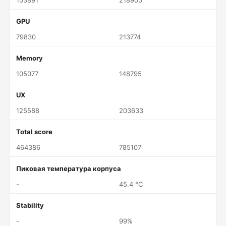
153891
218905
GPU
79830
213774
Memory
105077
148795
UX
125588
203633
Total score
464386
785107
Пиковая температура корпуса
-
45.4 °C
Stability
-
99%