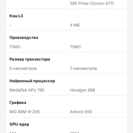
585 Prime (Cortex-A77)
Кэш L3
-
4 МБ
Производство
TSMC
TSMC
Размер транзистора
6 нанометров
7 нанометров
Нейронный процессор
MediaTek APU 790
Hexagon 698
Графика
IMG BXM-8-256
Adreno 650
GPU-ядер