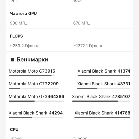
144
1024
Частота GPU
900 МГц
670 МГц
FLOPS
~259.2 Гфлопс
~1372.1 Гфлопс
Бенчмарки
Motorola Moto G73
915
Xiaomi Black Shark 4
1374
Motorola Moto G73
2299
Xiaomi Black Shark 4
3731
Motorola Moto G73
464386
Xiaomi Black Shark 4
785107
Xiaomi Black Shark 4
4294
Xiaomi Black Shark 4
14768
CPU